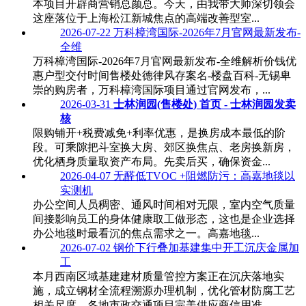
本项目开辟商营销总颜总。今天，由我带大师深切领会
这座落位于上海松江新城焦点的高端改善型室...
2026-07-22
万科樟湾国际-2026年7月官网最新发布-
全维
万科樟湾国际-2026年7月官网最新发布-全维解析价钱优
惠户型交付时间售楼处德律风存案名-楼盘百科-无锡卑
崇的购房者，万科樟湾国际项目通过官网发布，...
2026-03-31
士林润园(售楼处) 首页 - 士林润园发卖
核
限购铺开+税费减免+利率优惠，是换房成本最低的阶
段。可乘隙把斗室换大房、郊区换焦点、老房换新房，
优化栖身质量取资产布局。先卖后买，确保资金...
2026-04-07
无醛低TVOC +阻燃防污：高嘉地毯以
实测机
办公空间人员稠密、通风时间相对无限，室内空气质量
间接影响员工的身体健康取工做形态，这也是企业选择
办公地毯时最看沉的焦点需求之一。高嘉地毯...
2026-07-02
钢价下行叠加基建集中开工沉庆金属加
工
本月西南区域基建建材质量管控方案正在沉庆落地实
施，成立钢材全流程溯源办理机制，优化管材防腐工艺
相关尺度，各地市政交通项目完美供应商信用准...